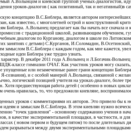
аемый А.Волынцом и киевской группой ученых-диалогистов, иду
ения уроков-диалогов ( как позитивный, так и негативный)в с
ескую концепцию В.С.Библера, является автором интереснейших
зан, как известно, с многолетней острой и конструктивной кр
ям Библера. А.Волынец предлагает как бы начать все сначала и
мпромиссов с традиционной школой, развивающим обучением, г
чебным диалогом по Курганову, диалогом в школе по Литовскому 
ругих занятиях с детьми) С.Курганов, И.Соломадин, В.Осетинск
ким замыслом В.С.Библера с каждым годом, как мне кажется, уве
одные идеи Библера уже трудно узнать.
й характер. В декабре 2011 года А.Волынец и Л.Богачик-Волынец
 ШДК-классе гимназии ОЧАГ. Как участник уроков могу сказать,
гие упущенные или незамеченные ранее грани концепции Библера
м Я-сознания), и с особой манерой А.Волынца, связанной с жела
бычно, логической позицией учителя на уроках-диалоге, более т
. Хотя предшествующая работа детей ( особенно в новых циклах
им очень нравилась, то, что предложили киевляне, воспринимал
еденных уроков с комментариями их авторов. Это привело бы к 
м идеям и замыслам В.С.Библера. В этом киевлян нужно всяческ
лению "точек удивления" - основному содержанию учения в нача
в, в качестве экспериментальной площадки, в частности, и для
 классах ( новом первом и будущем пятом) то после длительных д
будем разрываться между двумя экспериментальными площадками