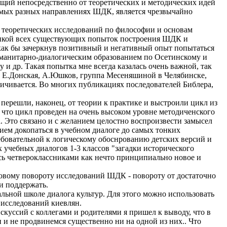
щий непосредственно от теоретических и методических идей
амых разных направлениях ШДК, является чрезвычайно
 теоретических исследований по философии и основам
итикой всех существующих попыток построения ШДК и
 как бы зачеркнув позитивный и негативный опыт попытаться
уманитарно-диалогическим образованием по Осетинскому и
и др. Такая попытка мне всегда казалась очень важной, так
ий, Е.Донская, А.Юшков, группа Месеняшиной в Челябинске,
личивается. Во многих публикациях последователей Библера,
 перешли, наконец, от теории к практике и выстроили цикл из
 что цикл проведен на очень высоком уровне методиченского
. Это связано и с желанием целостно воспроизвести замысел
нием докопаться в учебном диалоге до самых тонких
ребовательной к логическому обоснрованию детских версий и
 учебных диалогов 1-3 классов "загадки исторического
ось четвероклассниками как нечто принципиально новое и
новому повороту исследований ШДК - повороту от достаточно
и поддержать.
льной школе диалога культур. Для этого можно использовать
 исследований киевлян.
искуссий с коллегами и родителями я пришел к выводу, что в
 и не продвинемся существенно ни на одной из них.. Что