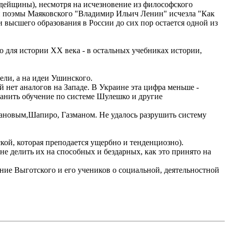
дейщины), несмотря на исчезновение из философского
ной поэмы Маяковского "Владимир Ильич Ленин" исчезла "Как
и высшего образования в России до сих пор остается одной из
 для истории ХХ века - в остальных учебниках истории,
ели, а на идеи Ушинского.
 нет аналогов на Западе. В Украине эта цифра меньше -
ранить обучение по системе Шулешко и другие
ановым,Шапиро, Газманом. Не удалось разрушить систему
ской, которая преподается ущербно и тенденциозно).
 не делить их на способных и бездарных, как это принято на
ение Выготского и его учеников о социальной, деятельностной