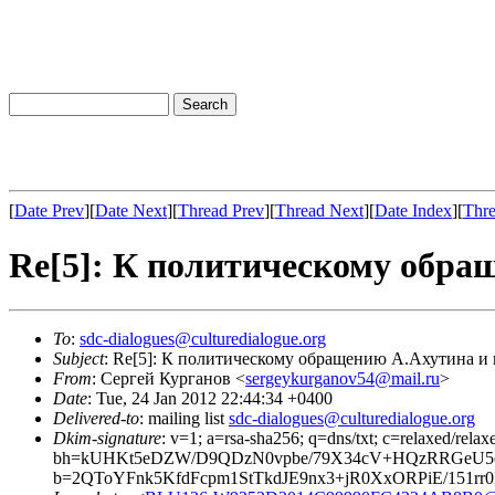
[
Date Prev
][
Date Next
][
Thread Prev
][
Thread Next
][
Date Index
][
Thre
Re[5]: К политическому обра
To
:
sdc-dialogues@culturedialogue.org
Subject
: Re[5]: К политическому обращению А.Ахутина и 
From
: Сергей Курганов <
sergeykurganov54@mail.ru
>
Date
: Tue, 24 Jan 2012 22:44:34 +0400
Delivered-to
: mailing list
sdc-dialogues@culturedialogue.org
Dkim-signature
: v=1; a=rsa-sha256; q=dns/txt; c=relaxed/rel
bh=kUHKt5eDZW/D9QDzN0vpbe/79X34cV+HQzRRGeU5
b=2QToYFnk5KfdFcpm1StTkdJE9nx3+jR0XxORPiE/151