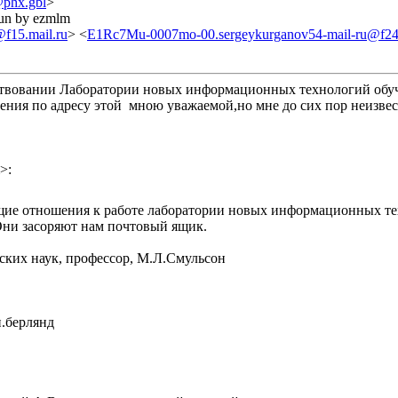
hx.gbl
>
run by ezmlm
f15.mail.ru
> <
E1Rc7Mu-0007mo-00.sergeykurganov54-mail-ru@f244
ществовании Лаборатории новых информационных технологий об
щения по адресу этой мною уважаемой,но мне до сих пор неизве
>:
щие отношения к работе лаборатории новых информационных те
 Они засоряют нам почтовый ящик.
ских наук, профессор, М.Л.Смульсон
и.берлянд