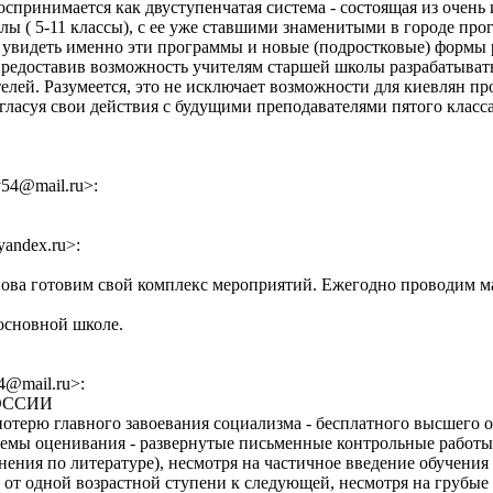
оспринимается как двуступенчатая система - состоящая из очень
лы ( 5-11 классы), с ее уже ставшими знаменитыми в городе п
се увидеть именно эти программы и новые (подростковые) формы 
редоставив возможность учителям старшей школы разрабатывать 
елей. Разумеется, это не исключает возможности для киевлян пр
согласуя свои действия с будущими преподавателями пятого клас
v54@mail.ru>:
yandex.ru>:
ванова готовим свой комплекс мероприятий. Ежегодно проводим 
основной школе.
4@mail.ru>:
РОССИИ
 потерю главного завоевания социализма - бесплатного высшего 
стемы оценивания - развернутые письменные контрольные работы
ния по литературе), несмотря на частичное введение обучения с
е от одной возрастной ступени к следующей, несмотря на груб