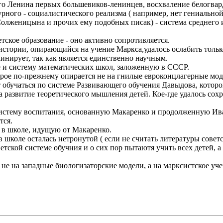
о Ленина первых большевиков-ленинцев, восхваление белогвар
турного - социалистического реализма ( например, нет гениаль
 Солженицына и прочих ему подобных писак) - система среднего 
тское образование - оно активно сопротивляется.
стории, опирающийся на учение Маркса,удалось ослабить только
инирует, так как является единственно научным.
ие и систему математических школ, заложенную в СССР.
торое по-прежнему опирается не на гнилые евроконцлагерные мод
 обучаться по системе Развивающего обучения Давыдова, которой
 развитие теоретического мышления детей. Кое-где удалось сох
 систему воспитания, основанную Макаренко и продолженную Ив
тся.
я в школе, идущую от Макаренко.
в школе осталась нетронутой ( если не считать литературы совет
етской системе обучния и о сих пор пытаютя учить всех детей, а
 не на западные биологизаторские модели, а на марксистское уч