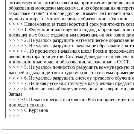
антикоммунизм, антибольшевизм, принижение роли великог
образования молодежи марксизма, а из образования литера
закалялась сталь" и многое другое - взамен -антисоветчина
лучших в мире, намного опережая образование в Украине.
> > > > Невозможно за такой короткий срок уничтожить сове
> > > > 1. Формационный научный подход к преподаванию и
посвященных более отдаленным временам, он все равно дом
> > > > 2. Не удалось разрушить математическое образован
> > > > 3. Не удалось разрушить начальное образование. ко
> > > > 4. 10 процентов начальных школ России продолжают
около полутора процентов. Система Давыдова направлена на
инновационные модели образования, заложенные в СССР.
> > > > 5. Не удалось полностью разрушить коммунарскую
лагерей отдыха и детского туризма,где эта система применяе
> > > > 6. Не удалось разрушить систему трудового обучени
> > > > 7. Великая русская литература как учебный предмет 
> > > > 8. Многие российские учителя остались верными сов
Западе.
> > > > 9. Педагогическая психология России ориентируется
природе психики.
> > > > С.Курганов
> > >