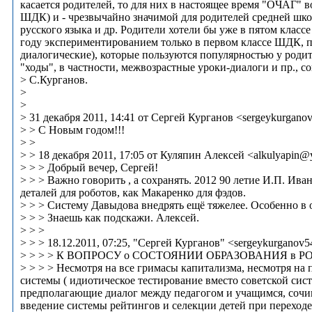
касается родителей, то для них в настоящее время "ОЧАГ" в
ШДК) и - чрезвычайно значимой для родителей средней шко
русского языка и др. Родители хотели бы уже в пятом клас
году экспериментированием только в первом классе ШДК, п
диалогические), которые пользуются популярностью у родит
"ходы", в частности, межвозрастные уроки-диалоги и пр., 
> С.Курганов.
>
>
> 31 декабря 2011, 14:41 от Сергей Курганов <sergeykurgano
> > С Новым годом!!!
> >
> > 18 декабря 2011, 17:05 от Куляпин Алексей <alkulyapin@
> > > Добрый вечер, Сергей!
> > > Важно говорить , а сохранять. 2012 90 летие И.П. И
деталей для роботов, как Макаренко для фэдов.
> > > Систему Давыдова внедрять ещё тяжелее. Особенно в 
> > > Знаешь как подскажи. Алексей.
> > >
> > > 18.12.2011, 07:25, "Сергей Курганов" <sergeykurganov5
> > > > К ВОПРОСУ о СОСТОЯНИИ ОБРАЗОВАНИЯ в 
> > > > Несмотря на все гримасы капитализма, несмотря на
системы ( идиотическое тестирование вместо советской си
предполагающие диалог между педагогом и учащимся, сочине
введение системы рейтингов и селекции детей при переход