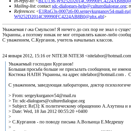
In-reply-to
: <
BLU136-W9252D2014C99990FC4224AB8B0@p
Mailing-list
: contact
sdc-dialogues-help@culturedialogue.org
; 
References
: <
E1RnG3s-0007z6-00.sergeykurganov54-mail-ru@
W9252D2014C99990FC4224AB8B0@phx.gbl
>
Уважаемая г-жа Смульсон! Я ничего до сих пор не знал о су
Украины, а поэтому никак не мог отправлять какие-либо сооб
С уважением, С.Курганов, учитель начальных классов.
24 января 2012, 15:16 от NITE38 NITE38 <nitelabor@hotmail.com
Уважаемый господин Курганов!
Большая просьба больше не присылать сообщения, не имею
Костюка НАПН Украины, на адрес nitelabor@hotmail.com .
С уважением, заведующая лаборатории, доктор психологиче
> From: sergeykurganov54@mail.ru
> To: sdc-dialogues@culturedialogue.org
> Subject: Re[3]: К политическому обращению А.Ахутина и 
> Date: Wed, 18 Jan 2012 00:55:20 +0400
>
> С.Курганов - по поводу письма А.Волынца Е.Медрешу
>