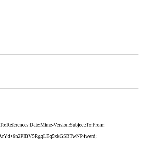
y-To:References:Date:Mime-Version:Subject:To:From;
ArYd+9n2PIBV5RgqLEq5xkGSBTwNP4werd;