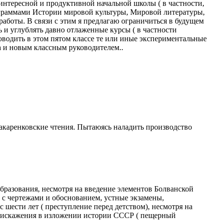
 интересной и продуктивной начальной школы ( в частности,
рограммами Истории мировой культуры, Мировой литературы,
работы. В связи с этим я предлагаю ограничиться в будущем
и углублять давно отлаженные курсы ( в частности
оводить в этом пятом классе те или иные экспериментальные
са и новым классным руководителем..
макаренковские чтения. Пытаюясь наладить производство
образования, несмотря на введение элементов Болванской
 с чертежами и обоснованием, устные экзамены,
 шести лет ( преступление перед детством), несмотря на
ые искажения в изложении истории СССР ( пещерный