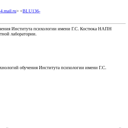
.mail.ru
> <
BLU136-
учения Института психологии имени Г.С. Костюка НАПН
стной лаборатории.
хнологий обучения Института психологии имени Г.С.