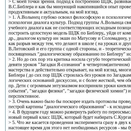
> С моей точки зрения. подход к построению ШДК, развив
В.С.Библера и как бы минующий накопившийся опыт провед
продуктивным и актуальным, на мой взгляд.
> 1. А.Волынец глубоко освоил философскую и психологич
психологии диалога культур. Подход группы А.Волынца свя
учебного диалога как не соответствующих исходным позици
построить целостную модель ШДК по Библеру,, уйдя от ко
др., диалогом культур ин экшн по Матусову и Соломадину, у
как разрыв между тем, что делают в школе ( на уроках и д
В.Литовский и его группа с одной стороны, и - теоретичес
посвященных "диалогическому образованию по Библеру" исх
> 2. Но до сих пор эта критика носила сугубо теоретически
девяти уроков "Загадки Я-сознания" в четвертом(античном)
мастерства и действительно открывает, на мой взгляд, мно
Библера ( до сих пор ШДК строилась без уроков по Загадка
логических оснований дискуссии, и с более жесткой, чем о
пр. Дети с огромным энтузиазмом восприняли уроки киевлян
события", "загадки физики", "загадки физической химии") 
перспективное.
> 3. Очень важно было бы поскорее издать протоколы пров
пестрой картины "диалогического образования" - к исходны
> 4. В будущем году можно развернуть работу по переосмыс
новый первый класс ШДК, который будет набирать С.Кургано
> 5. Что же касается проведения эксперимента сразу в двух
настоящее время для этого нет необходимых ресурсов - мы 