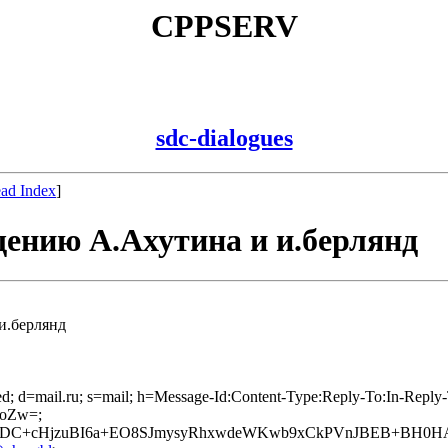
CPPSERV
sdc-dialogues
ad Index
]
щению А.Ахутина и и.берлянд
и.берлянд
axed; d=mail.ru; s=mail; h=Message-Id:Content-Type:Reply-To:In-Repl
oZw=;
rr0DC+cHjzuBI6a+EO8SJmysyRhxwdeWKwb9xCkPVnJBEB+BH0H