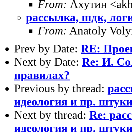
From:
Ахутин <akh
рассылка, шдк, логи
From:
Anatoly Voly
Prev by Date:
RE: Прое
Next by Date:
Re: И. С
правилах?
Previous by thread:
расс
идеология и пр. штук
Next by thread:
Re: рас
идеология и пр. штук