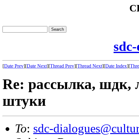
C
sdc-
[
Date Prev
][
Date Next
][
Thread Prev
][
Thread Next
][
Date Index
][
Thre
Re: рассылка, шдк, 
штуки
To
:
sdc-dialogues@cultur