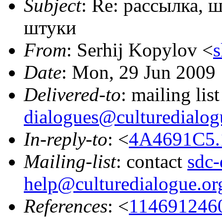
Subject
: Re: рассылка, 
штуки
From
: Serhij Kopylov <
s
Date
: Mon, 29 Jun 2009
Delivered-to
: mailing lis
dialogues@culturedialog
In-reply-to
: <
4A4691C5.1
Mailing-list
: contact
sdc-
help@culturedialogue.or
References
: <
114691246