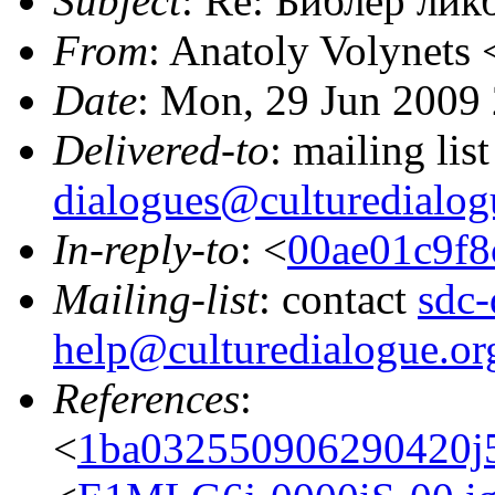
Subject
: Re: Библер ли
From
: Anatoly Volynets 
Date
: Mon, 29 Jun 2009
Delivered-to
: mailing lis
dialogues@culturedialog
In-reply-to
: <
00ae01c9f
Mailing-list
: contact
sdc-
help@culturedialogue.or
References
:
<
1ba032550906290420j