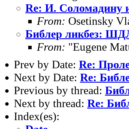
Re: И. Соломадину 
From:
Osetinsky Vl
Библер ликбез: Ш
From:
"Eugene Mat
Prev by Date:
Re: Прол
Next by Date:
Re: Библ
Previous by thread:
Биб
Next by thread:
Re: Биб
Index(es):