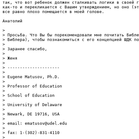
так, что вот ребенок должен сталкивать логики в своей г
как-то и перекликается с Вашим утверждением, но оно (эт
все равно плохо помещается в моей голове.

Анатолий

> 

> Просьба. Что Вы бы порекомендовали мне почитать Библе
> Библера), чтобы познакомиться с его концепцией ШДК по
>

> Заранее спасибо,

> 

> Женя

> 

> ---------------------

> 

> Eugene Matusov, Ph.D.

> 

> Professor of Education

> 

> School of Education

> 

> University of Delaware

> 

> Newark, DE 19716, USA

> 

> email: ematusov@udel.edu

> 

> fax: 1-(302)-831-4110

> 
