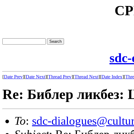
CP
sdc-
[
Date Prev
][
Date Next
][
Thread Prev
][
Thread Next
][
Date Index
][
Thre
Re: Библер ликбез
To
:
sdc-dialogues@cultur