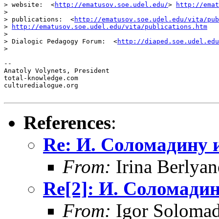
> website:  <
http://ematusov.soe.udel.edu/
> 
http://emat
> 

> publications:  <
http://ematusov.soe.udel.edu/vita/pub
> 
http://ematusov.soe.udel.edu/vita/publications.htm
> 

> Dialogic Pedagogy Forum:  <
http://diaped.soe.udel.edu
> 

-- 

Anatoly Volynets, President

total-knowledge.com

culturedialogue.org

References
:
Re: И. Соломадину 
From:
Irina Berlya
Re[2]: И. Соломадин
From:
Igor Solomad