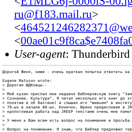
<
E1MLG6j-0000iS-00.ig
ru@f183.mail.ru
>
<
464521246282371@web
<
00ae01c9f8ca$e7408f
User-agent
: Thunderbird
Дорогой Женя, ниже - очень краткая попытка ответить на 
Eugene Matusov wrote:

> Дорогие ШДКовцы--

> 

> Мой кузин прислал мне недавно Библеровскую книгу "Зам
> Сознание. Культура". Я читал несколько его книг до эт
> понятии и об Бахтине) и слышал его "живьем" в институ
> 70-ых в начале 80-ых. Конечно, Ирино предисловие в JR
> кропотливая работа над JREEP текстами очень мне помог
> 

> У меня к Вам всем есть вопрос на понимание и просьба.
> 

> Вопрос на понимание. Я знаю, что Библер предложил тер