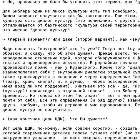
> Но, правильно ли было бы уточнить этот термин, как "д
Для Библера один из ликов культуры есть тип всеобщего, 
Вашем варианте получается как бы тавтология. При этом, 
культура есть диалог культур (это понимание, с другой с
отталкивается от бахтинского "культура своей территории
что именно "диалог культур"

> (первый вариант)? Или даже (второй вариант), как <вну
Надо полагать "внутренний" это "в уме"? Тогда нет (ну и
образом, я скажу, что об этом думаю). Прежде всего, по-
определенное отношение идей, которое обнаруживается в ф
текстах и произведениях искусства. В редчайших случаях 
производится прямо - как у Кузанского. Кроме того "диал
взаимополагает себя с внутренним диалогом отдельной кул
также транслируется в сознание и через определенные "ве
(театр, храм, книга), и, я думаю, - через повседневное 
меня вряд ли кто поддержит). Учитывая это все - да, "ис
(культур?) происходит в отдельной голове" - это Библер 
времени... Но голова об этом "не знает" - вот в чем про
почти от себя. Все эти определения (и ряд других) взаим
друга, требуют, чтобы их держали в уме одновременно. Пс
диалог култур не получиться.

> (как конечная цель ШДК). Что Вы думаете?

Вот цель ШДК, по-моему, если совсем коротко, - создать 
которой современная детская голова "узнает себя" (но эт
нагруженное узнавание - во всех смыслах, перечисленных 