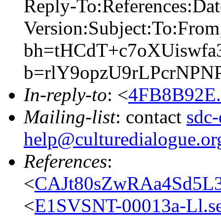
Reply-To:References:Da
Version:Subject:To:From
bh=tHCdT+c7oXUiswfa
b=rlY9opzU9rLPcrNP
In-reply-to
: <
4FB8B92E.4
Mailing-list
: contact
sdc-
help@culturedialogue.or
References
:
<
CAJt80sZwRAa4Sd5L
<
E1SVSNT-00013a-Ll.se