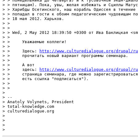
http://www.culturedialogue.org/drupal/ru
> >     прочитать новый вариант программы семинара.

> > 

> >     А вот

> >     здесь: 
http://www.culturedialogue.org/drupal/ru
> >     страница семинара, где можно зарегистрироваться
> >     есть ссылка "подписаться").

> > 

> > 

> 

> -- 

> Anatoly Volynets, President

> total-knowledge.com

> culturedialogue.org

> 

> 

> 
