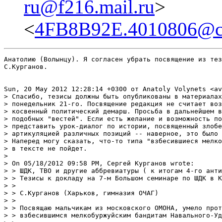
ru@f216.mail.ru
>
<
4FB8B92E.4010806@cul
Анатолию (Волынцу). Я согласен убрать посвящение из тезисов, чтобы оставить в и-нете  их содержание. Но совершенно очевидно, что Анатолий Волынец  откровенно применил политическое цензурирование, тем самым грубо нарушив один из законов Украины. Для меня это не является удивительным. Точно так же поступал Игорь Соломадин, когда был координатором "Зеленого Фронта" и модератором соответствующей страницы в и-нете. Дело кончилось тем, что меня просто заБАНили. Не удивлюсь, что и в этой рассылке заБАНят меня, а  академика Ахутина оставят, хотя мы делаем ровно то же самое - но  с разных позиций. Академик Ахутин здесь активно пропагандирует  акцию 6 мая. Я  же ( не переходя на