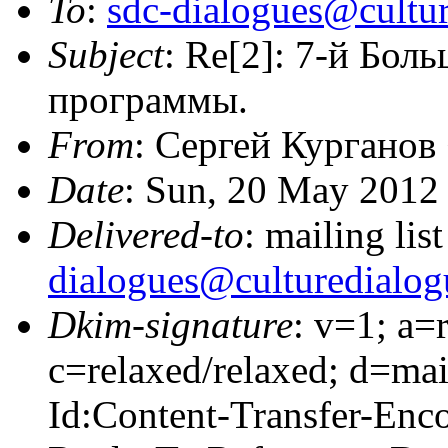
To
:
sdc-dialogues@cultur
Subject
: Re[2]: 7-й Бол
программы.
From
: Сергей Курганов
Date
: Sun, 20 May 2012
Delivered-to
: mailing lis
dialogues@culturedialog
Dkim-signature
: v=1; a=
c=relaxed/relaxed; d=mai
Id:Content-Transfer-Enc