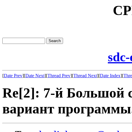
CP
sdc-
[
Date Prev
][
Date Next
][
Thread Prev
][
Thread Next
][
Date Index
][
Thre
Re[2]: 7-й Большой 
вариант программы