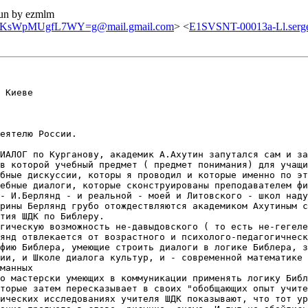
run by ezmlm
KsWpMUgfL7WY=g@mail.gmail.com
> <
E1SVSNT-00013a-Ll.serge