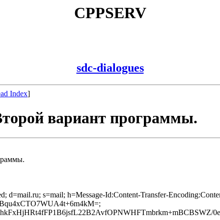
CPPSERV
sdc-dialogues
ad Index
]
 Второй вариант программы.
граммы.
axed; d=mail.ru; s=mail; h=Message-Id:Content-Transfer-Encoding:Con
J80Bqu4xCTO7WUA4t+6m4kM=;
Nbl7hkFxHjHRt4fFP1B6jsfL22B2AvfOPNWHFTmbrkm+mBCBSWZ