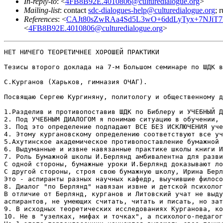
In-reply-to
: <
4FB8B92E.4010806@culturedialogue.org
>
Mailing-list
: contact
sdc-dialogues-help@culturedialogue.org
; 
References
: <
CAJt80sZwRAa4Sd5L3wO+6ddLyTyx+7NJiT7
<
4FB8B92E.4010806@culturedialogue.org
>
НЕТ НИЧЕГО ТЕОРЕТИЧНЕЕ ХОРОШЕЙ ПРАКТИКИ

Тезисы второго доклада на 7-м Большом семинаре по ШДК в Киеве

С.Курганов (Харьков, гимназия ОЧАГ).

Посвящаю Сергею Кургиняну, политологу и общественному деятелю России.

1.Разделив и противопоставив ШДК по Библеру и УЧЕБНЫЙ ДИАЛОГ по Курганову, академик А.Ахутин запутался сам и запутал языкознание.
2. Под УЧЕБНЫМ ДИАЛОГОМ я понимаю ситуацию в обучении, в которой учебный предмет ( предмет понимания) для учащихся и учителя выступает как не совпадающий ни с одним из логически различных способов понимания, принадлежащих ученикам, учителям, авторам произведений античной, средневековой. новововременной, современной культур.
3. Под это определение подпадают ВСЕ БЕЗ ИСКЛЮЧЕНИЯ учебные дискуссии, которы я проводил и которые именно по этому логическому критерию (см. п.2) отобрал для публикаций.
4. Этому кургановскому определению соответствуют все учебные диалоги, которые сконструированы преподавателем философского факультета РГГУ, психологом, членом Союза активных москвичей;, участницей Марша миллионов Ириной Берлянд. Различие лишь в том, что диалоги И.Берлянд выдуманы - отчасти в подражание, отчасти в логическое завершение исходных уроков Курганова. Мои же уроки проведены реально и могут быть экспериментально воспроизведены. Милости прошу на эти диалоги в гимназию ОЧАГ, г.Харьков.
5.Ахутинское академическое противопоставление бумажной - И.Берлянд - и реальной - моей и Литовского - школ надумано и логически некорректно. Как с удивлением отметил А.Волынец, по академику Ахутину выходит, что уроки Берлянд полностью соответствуют логическим замыслам В.Библера, а уроки Курганова - это в основном типичное не то - голая эмпирия, компромисс, логическая неряшливость и пр. Вообще, для академика Ахутина практика - это не критерий истины, не революционная практика, не единство изменения обстоятельств и самоизменения, как для нас с В.Литовским, а вульгарная эмпирия, которую можно и должно высокомерно поучать и надменно пинать ногами.
6. Выдуманные и извне навязанные практике школы книги Ирины Берлянд грубо отождествляются академиком Ахутиным с регулятивной идеей ШДК по Библеру и столь же грубо противопоставляются ползучей эмпирии уроков Курганова и Литовского. Академик Ахутин, правда, говорит, что у Курганова хороши "точки", а у Литовского "мифы и узелки", но, как мы с Литовским не старались, так и не смогли понять, что за точки, мифы и узелки академик Ахутин имеет в виду.
7. Роль Бумажной школы И.Берлянд амбивалентна для развития ШДК по Библеру.
С одной стороны, бумажные уроки И.Берлянд доказывают логическую возможность не-давыдовского ( то есть не-гегелевского) развертывания таких важных для школы понятий, как число и слово. Бумажные уроки Берлянд - пусть и в рафинированной форме - но все же могут быть хрестоматией уже произведенных диалогов, собранных вместе, а не разрозненных по разным книгам и статьям Курганова и Литовского.
С другой стороны, строя свою бумажную школу, Ирина Берлянд отвлекается от возрастного и психолого-педагогичнеского генезиса тех субъектов учебной деятельности, которые она. подражая Лакатосу, назвала греческими буквами.
Это - аспиранты разных научных кафедр, выучившие философию Библера, умеющие строить диалоги в логике Библера, заинтересованные в предметном развитии идей Библера, но притворившиеся - для игры - первоклассниками, едва умеющими считать, писать и читать. Это взрослые, априорно владеющие способностью договариваться, разлагая любую предметную проблему в диалог логических голосов на уровне, превышающем уровень взаимопонимания Бора и Эйнштейна, диалог которых прерывался, а затем и вовсе завершился оттого, что ученые не понимали друг друга. 
8. Диалог "по Берлянд" навязан извне и детской психологии, и Школе диалога культур, и - современной математике и лингвистике. В этом - огромный вред бумажной школы. Книги Берлянд создают иллюзию, что современные ученые, придерживающиеся различных точек зрения, с легкостью находят взаимопонимание при построении диалогических понятий. Книги Берлянд создают иллюзию того, что мнографии современных математиков и лингвистов и учебники, в которых отражены достижения теории чисел или фонетики могут быть с такой же легкостью построены "по Библеру", то есть как открытый диалог логик. Книги Берлянд создают иллюзию, что и диалогичнеское образование младших школьников может строиться с такой же необычайной легкостью.
В отличие от Берлянд, курганов и Литовский учат не выдуманных
аспирантов, не умеющих считать, читать и писать, но зато мастерски умеющих в коммуникации применять логику Библера, а реальных младших школьников. Реальные первоклассники не только плохо считают и пишут, но и не умеют вести диалоги "по Библеру". И начальная ШДК этому умению начинает учить.
9. В исходных теоретических исследованиях Курганова, которые затем пересказывает в своих "обобщающих опыт учителей" статьях И.Берлянд, и которые упорно не замечает Ахутин, пренебрежительно отнеся меня и Литовского к "практикам", ведь теоретик для Ахутина - это только Берлянд, показано, что то, что для Берлянд - исходный этап работы над числом и словом ( понимающее число и слово учебное сообщество, способное строить и удерживать диалогическое понятие как форму своего общения), в реальной ШДК - поначалу только дальняя перспектива.
10. Не в "узелках, мифах и точках", а психолого-педагогических исследованиях учителя ШДК показывают, что тот уровень диалогизма, который И.Берлянд рассматривает как естественный и натуральный для своих персонажей, достигается сложно и поэтапно.
На 1 этапе первоклассники научаются выражать свое понимание предмета в слове, рисунке, схеме. И тут не обойтись без столь презираемой академиком Ахутиным детской неповторимой креативности, которую Библер, впрочем, называл конгениальностью сознания ребенка и - мышления современного ученого.
На 2 этапе первоклассники учатся воспроизводить подобным образом точку зрения другого человека.
На 3 этапе дети с большим трудом осознают ( они эгоцентричны) и могут это различие выразить в слове, рисунке или схеме.
И только на 4 этапе нетождественность предмета понимания ни одной из логически различных точек зрения становится детям удивительным и представляет собой из личную проблему - только это и означает, что дети попали в ТОЧКУ УДИВЛЕНИЯ.
11. Этот процесс многомесячного формирования "точки удивления", который у Берлянд сразу дан как подарок автора - воображаемым персонажам, в начальной школе происходит в процессе освоения таких ПРЕДМЕТНЫХ ДЕЙСТВИЙ как счет, выразительное чтение и письмо. Диалог с системой В.Давыдова и удержание логики выготскианской советской психологии очень существенен для нас. У Берлянд он полностью снят, уроки бумажной школы не предполагают освоения ПРЕДМЕНТЫХ ДЕЙСТВИЙ, образование сводится только к разговорам. Два полюса советской выготскианской психологии - культурно-орудийный и внутренне-речевой редуцируются к логике смыслов, вне освоения логики значений. Мучительный для Библера конфликт значения и смысла снимается - и начальная школа в ее бумажной форме становится школой болтунов.
12. Все бы ничего - в конце концов и книги Берлянд, и реплики Ахутина - это всего лишь тексты. Но после ухода Библера сотрудничество между "теоретиками" и "практиками" ШДК приобрело весьма неприглядные черты. Библер, будучи философом, был, как и мы, учителя, революционным практиком, стремящимся к изменению общества и образования и самоизменению. Библер был марксистом, революционная практика была для него, как для марксиста, критериальной, а не как у современных либералов, предметом иронии и нудных высокомерных поучений. Для Библера исходной клеточкой педагогики был, как и для нас с Литовским, деятельностный акт построения новой, теоретически осмысленной, ПРАКТИКИ советской школы. Библер, как и мы с Литовским, и как -с иных логических позиций - марксисты Ильенков и Давыдов, удерживали историко-культурный контекст советской школы, в 60-е-80- е годы - самой передовой в мире. Поэтому Библеру, в отличие от Ахутина и Берлянд, была важна совместная с харьковскими, красноярскими, челябинскими учителями революционная, марксистски-ориентированная ПРАКТИКА преобразования РЕАЛЬНОЙ школы, в рамках которой только может быть осмысленным ее идеальный проект.
13. Та позиция, которую занимает сейчас "теоретики" ШДК, ученики Библера, Ахутин и Берлянд, по отношению к "практикам" ШДК, ученикам Библера, Курганову и Литовскому, нас с Литовским совершенно не устраивает. "Теоретики", в отличие от Библера,лишены способности конструктивного воображения. Они в поринципе не умеют:
а) анализировать реальные уроки-диалоги;
б) совместно с "практиками" видеть целостную реальность школы, которая - в тенденции- выстраивается;
г) совместно с "практиками" эту школу строить.
Не проанализирован "теоретиками" ни целостный опыт Красноярска, ни опыт Челябинска, ни опыт Харькова последних 12 лет.
Этот опыт "теоретикам" просто не интересен - "точки, мифы да узелки"....
Библер шутил:
Отойдем да поглядим -
Хорошо ли МЫ сидим...
Ахутин и Берлянд иронизируют:
Отойдем- поглядите,
Как ужасно ВЫ сидите!
14. МЫ превратилось в ВЫ, а "теоретики" - из революционеров реальной школы - в кухонных говорунов, с которыми "практики", похоже, считаются все меньше и меньше, предпочитая самим становиться также и теоретиками.
Пожелаем НАМ удачи!
20 мая 2012. Харьков.

Sun, 20 May 2012 12:28:14 +0300 от Anatoly Volynets <av@culturedialogue.org>:
> Спасибо, тезисы должны быть опубликованы в материалах семинара в
> понедельник 21-го. Посвящение редакция не считает возможным оставить как
> косвенный политический демарш. Просьба в дальнейшем воздерживаться от
> подобных "вестей". Если есть желание и возможность построить и
> представить урок-диалог по истории, посвященный злобе дня, с честной
> артикуляцией различных позиций -- наверное, это было бы правильным.
> Наперед могу сказать, что-то типа "взбесившиеся мелкобуржуйские бандиты"
> в тексте не пойдет.
> 
> On 05/18/2012 09:58 PM, Сергей Курганов wrote:
> > ШДК, ТВО и другие аббревиатуры ( к итогам 4-го античного класса ШДК)
> > Тез