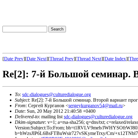
[
Date Prev
][
Date Next
][
Thread Prev
][
Thread Next
][
Date Index
][
Thre
Re[2]: 7-й Большой семинар.
To
:
sdc-dialogues@culturedialogue.org
Subject
: Re[2]: 7-й Большой семинар. Второй вариант про
From
: Сергей Курганов <
sergeykurganov54@mail.ru
>
Date
: Sun, 20 May 2012 21:40:58 +0400
Delivered-to
: mailing list
sdc-dialogues@culturedialogue.org
Dkim-signature
: v=1; a=rsa-sha256; q=dns/txt; c=relaxed/rel
Version:Subject:To:From; bh=t1RVLV9meb/JWHYSOfrW
b=hWzsJIP6L6BsFTBuWsir727vSKymeTrxy/Cm/+x12T