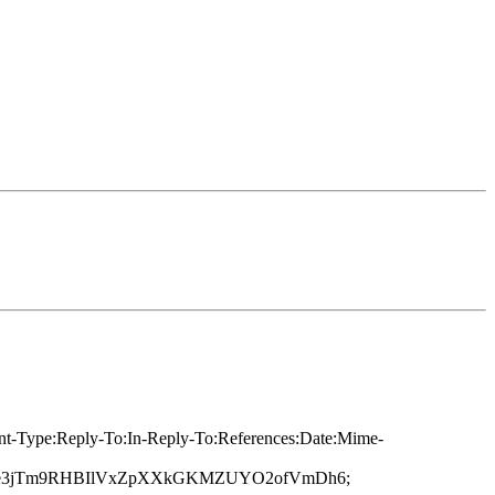
tent-Type:Reply-To:In-Reply-To:References:Date:Mime-
/0e3jTm9RHBIlVxZpXXkGKMZUYO2ofVmDh6;