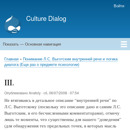
Перейти
Войти
Меню
к
учётной
Culture Dialog
основному
записи
содержанию
пользователя
Показать — Основная навигация
Основная
навигация
Главная
Книги
Авторы
Kомментарии
Архивы емейлов
Форумы
Главная
Понимание Л.С. Выготским внутренней речи и логика
Строка
диалога (Еще раз о предмете психологии)
навигации
III.
Опубликовано
Anatoly
-
сб, 06/07/2008 - 07:54
Не втягиваясь в детальное описание “внутренней речи” по
Л.С. Выготскому (поскольку это описание дано и самим Л.С.
Выготским, и его бесчисленными комментаторами), отмечу
лишь те моменты, что существенны для нашего “доведения”
(для обнаружения тех предельных точек, в которых мысль