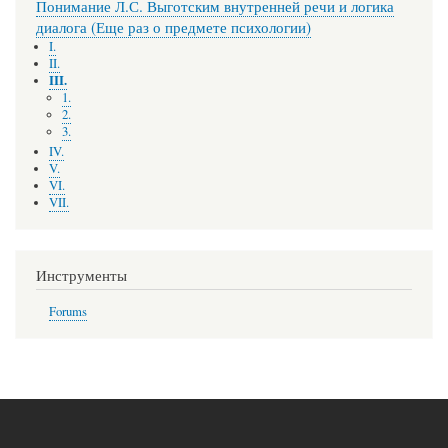
Понимание Л.С. Выготским внутренней речи и логика
диалога (Еще раз о предмете психологии)
I.
II.
III.
1.
2.
3.
IV.
V.
VI.
VII.
Инструменты
Forums