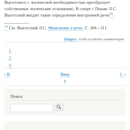
Выготского с логической необходимостью преобразует
собственные логические основания). В споре с Пиаже Л.С.
79
Выготский вводит такие определения внутренней речи
.
____________
79
См. Выготский Л.С.
Мышление и речь.
С. 269—311.
Войдите
, чтобы оставлять комментарии
1.
2.
3.
‹
›
II.
Ввер
1.
Перекрёстные
х
ссылки
книги
Поиск
для
Поиск
III.