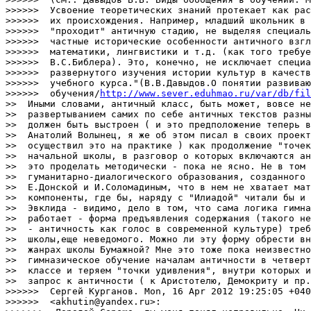
http://www.sever.eduhmao.ru/var/db/fil
>>  Иными словами, античный класс, быть может, вовсе не
>>  развертыванием самих по себе античных текстов разны
>>  должен быть выстроен ( и это предположение теперь в
>>  Анатолий Волынец, я же об этом писал в своих проект
>>  осуществил это на практике ) как продолжение "точек
>>  начальной школы, в разговор о которых включаются ан
>>  это проделать методически - пока не ясно. Не в том 
>>  гуманитарно-диалогического образования, созданного 
>>  Е.Донской и И.Соломадиным, что в нем не хватает мат
>>  компоненты, где бы, наряду с "Илиадой" читали бы и 
>>  Эвклида - видимо, дело в том, что сама логика гимна
>>  работает - форма предъявления содержания (такого не
>>  - античность как голос в современной культуре) треб
>>  школы,еще неведомого. Можно ли эту форму обрести вн
>>  жанрах школы Бумажной? Мне это тоже пока неизвестно
>>  гимназическое обучение началам античности в четверт
>>  классе и теряем "точки удивления", внутри которых и
>>  запрос к античности ( к Аристотелю, Демокриту и пр.
>>>>>>  Сергей Курганов. Mon, 16 Apr 2012 19:25:05 +040
>>>>>>  <akhutin@yandex.ru>:
