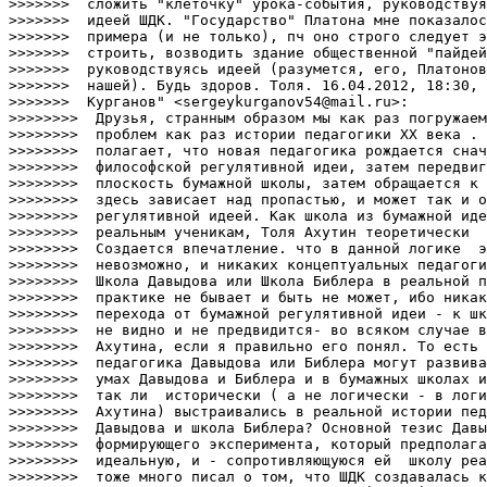
>>>>>>>  сложить "клеточку" урока-события, руководствуя
>>>>>>>  идеей ШДК. "Государство" Платона мне показалос
>>>>>>>  примера (и не только), пч оно строго следует э
>>>>>>>  строить, возводить здание общественной "пайдей
>>>>>>>  руководствуясь идеей (разумется, его, Платонов
>>>>>>>  нашей). Будь здоров. Толя. 16.04.2012, 18:30, 
>>>>>>>  Курганов" <sergeykurganov54@mail.ru>:

>>>>>>>>  Друзья, странным образом мы как раз погружаем
>>>>>>>>  проблем как раз истории педагогики ХХ века . 
>>>>>>>>  полагает, что новая педагогика рождается снач
>>>>>>>>  философской регулятивной идеи, затем передвиг
>>>>>>>>  плоскость бумажной школы, затем обращается к 
>>>>>>>>  здесь зависает над пропастью, и может так и о
>>>>>>>>  регулятивной идеей. Как школа из бумажной иде
>>>>>>>>  реальным ученикам, Толя Ахутин теоретически  
>>>>>>>>  Создается впечатление. что в данной логике  э
>>>>>>>>  невозможно, и никаких концептуальных педагоги
>>>>>>>>  Школа Давыдова или Школа Библера в реальной п
>>>>>>>>  практике не бывает и быть не может, ибо никак
>>>>>>>>  перехода от бумажной регулятивной идеи - к шк
>>>>>>>>  не видно и не предвидится- во всяком случае в
>>>>>>>>  Ахутина, если я правильно его понял. То есть 
>>>>>>>>  педагогика Давыдова или Библера могут развива
>>>>>>>>  умах Давыдова и Библера и в бумажных школах и
>>>>>>>>  так ли  исторически ( а не логически - в логи
>>>>>>>>  Ахутина) выстраивались в реальной истории пед
>>>>>>>>  Давыдова и школа Библера? Основной тезис Давы
>>>>>>>>  формирующего эксперимента, который предполага
>>>>>>>>  идеальную, и - сопротивляющуюся ей  школу реа
>>>>>>>>  тоже много писал о том, что ШДК создавалась к