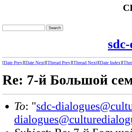
C
sdc-
[
Date Prev
][
Date Next
][
Thread Prev
][
Thread Next
][
Date Index
][
Thre
Re: 7-й Большой се
To
: "
sdc-dialogues@cultu
dialogues@culturedialog