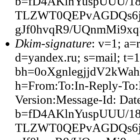
b=fD4AKlnYuspUUU/
TLZWT0QEPvAGDQs6jq
gJf0hvqR9/UQnmMi9xq
Dkim-signature
: v=1; a=
d=yandex.ru; s=mail; t=
bh=0oXgnlegjjdV2kWa
h=From:To:In-Reply-To:
Version:Message-Id: Dat
b=fD4AKlnYuspUUU/
TLZWT0QEPvAGDQs6jq