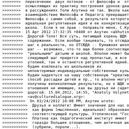
>>>>>>>>  пересечении  двух потоков - от философа и  от
>>>>>>>>  осмысляющих их практику построения уроков-диа
>>>>>>>>  в рассуждениях Толи Ахутина не так. Школа как
>>>>>>>>  взаимодействие Философа и Педагога превращает
>>>>>>>>  Философа с самим собой, в результате которого
>>>>>>>>  идеальная регулятивная идея и ее конкретизаци
>>>>>>>>  школа.  Если я не прав - поправьте меня. С.Ку
>>>>>>>>  15 Apr 2012 17:32:35 +0400 от Ахутин <akhutin
>>>>>>>>>  Дорогой Толя! Вся суть, питающий корень ШДК 
>>>>>>>>>  содержании. Если вообще танцевать, то отсюда
>>>>>>>>>  шаг к реальности, но ОТСЮДА -- бумажная школ
>>>>>>>>>  шаг -- возможно, что-то еще более соотносяще
>>>>>>>>>  "реальными" детьми и школой. Вполне может бы
>>>>>>>>>  следующий шаг придется над пропастью, и все 
>>>>>>>>>  утопией, так и останется регулятивной идеей.
>>>>>>>>>  будем извлекать из школьников их

>>>>>>>>>  неповторимые-индивидуальные-собственные куль
>>>>>>>>>  будем надеяться на нашу собственную "креатив
>>>>>>>>>  способ рассадки детей и пр., то вполне могут
>>>>>>>>>  получены великолепные результаты, но к ШДК н
>>>>>>>>>  отношения не имеющие, как вы друзья ни садит
>>>>>>>>>  дорогой. 15.04.2012, 14:55, "Anatoly Volynet
>>>>>>>>>  <av@culturedialogue.org>:

>>>>>>>>>>  On 03/24/2012 10:08 PM, Ахутин wrote:

>>>>>>>>>>>  Друзья и коллеги! Имеет значение для нас о
>>>>>>>>>>>  как форма (мысленная, идеальная) образован
>>>>>>>>>>>  соответствующей культуры. Утопическое "Гос
>>>>>>>>>>>  Платона как педагогический институт имеет 
>>>>>>>>>>>  гораздо большее отношение, чем античная шк
>>>>>>>>>>>  (зубрили, пороли...).
