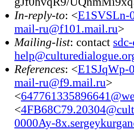
gJf0hvqR9/UQnmMi9xq
In-reply-to
: <
E1SVSLn-0
mail-ru@f101.mail.ru
>
Mailing-list
: contact
sdc-
help@culturedialogue.or
References
: <
E1SJqWp-0
mail-ru@f9.mail.ru
>
<
647761335896641@web
<
4FB68C79.20304@cultu
0000Ay-8x.sergeykurgan