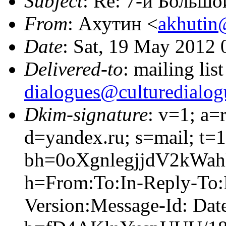
Subject
: Re: 7-й Больш
From
: Ахутин <
akhutin
Date
: Sat, 19 May 2012
Delivered-to
: mailing lis
dialogues@culturedialog
Dkim-signature
: v=1; a=
d=yandex.ru; s=mail; t=
bh=0oXgnlegjjdV2kWa
h=From:To:In-Reply-To:
Version:Message-Id: Dat