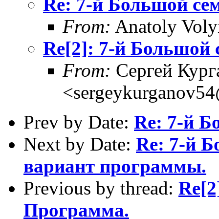
Re: 7-й Большой се
From:
Anatoly Voly
Re[2]: 7-й Большой
From:
Сергей Кург
<sergeykurganov54
Prev by Date:
Re: 7-й 
Next by Date:
Re: 7-й 
вариант программы.
Previous by thread:
Re[2
Программа.