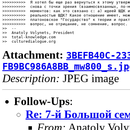
>>>>>>>>>>  Я хотел бы еще раз вернуться к этому утверж
>>>>>>>>>>  снова с точки зрения (взаимосвязанных, по-м
>>>>>>>>>>  моментов: как это связано с: а) идеей ШДК и
>>>>>>>>>>  реальностью ШДК? Какое отношение имеет, мож
>>>>>>>>>>  платоновское "Государство" к теории и практ
>>>>>>>>>>  вопрос, не отрицание, не сомнение, вопрос.

>>  --

>>  Anatoly Volynets, President

>>  total-knowledge.com

>>  culturedialogue.org
Attachment:
3BEFB40C-23
FB9BC986A8BB_mw800_s.jp
Description:
JPEG image
Follow-Ups
:
Re: 7-й Большой се
From:
Anatoly Voly