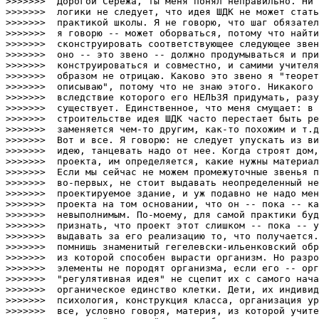
>>>>>>>  Дорогой Сережа, ты меня понял неправильно. Ни 
>>>>>>>  логики не следует, что идея ШДК не может стать
>>>>>>>  практикой школы. Я не говорю, что шаг обязател
>>>>>>>  я говорю -- может оборваться, потому что найти
>>>>>>>  сконструировать соответствующее следующее звен
>>>>>>>  оно -- это звено -- должно продумываться и при
>>>>>>>  конструироваться и совместно, и самими учителя
>>>>>>>  образом не отрицаю. Каково это звено я "теорет
>>>>>>>  описываю", потому что не знаю этого. Никакого 
>>>>>>>  вследствие которого его НЕЛЬЗЯ придумать, разу
>>>>>>>  существует. Единственное, что меня смущает: в 
>>>>>>>  строительстве идея ШДК часто перестает быть ре
>>>>>>>  заменяется чем-то другим, как-то похожим и т.д
>>>>>>>  Вот и все. Я говорю: не следует упускать из ви
>>>>>>>  идею, танцевать надо от нее. Когда строят дом,
>>>>>>>  проекта, им определяется, какие нужны материал
>>>>>>>  Если мы сейчас не можем промежуточные звенья п
>>>>>>>  во-первых, не стоит выдавать неопределенный не
>>>>>>>  проектируемое здание, и уж подавно не надо мен
>>>>>>>  проекта на том основании, что он -- пока -- ка
>>>>>>>  невыполнимым. По-моему, для самой практики буд
>>>>>>>  признать, что проект этот слишком -- пока -- у
>>>>>>>  выдавать за его реализацию то, что получается.
>>>>>>>  помнишь знаменитый гегелевски-ильенковский обр
>>>>>>>  из которой способен вырасти организм. Но разро
>>>>>>>  элементы не породят организма, если его -- орг
>>>>>>>  "регулятивная идея" не сцепит их с самого нача
>>>>>>>  органическое единство клетки. Дети, их индивид
>>>>>>>  психология, конструкция класса, организация ур
>>>>>>>  все, условно говоря, материя, из которой учите